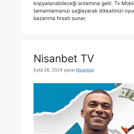
kopyalanabileceği anlamına gelir. Tv Mobil
tamamlamanızı sağlayarak dikkatinizi oyun
kazanma fırsatı sunar.
Nisanbet TV
Eylül 26, 2024
yazar
Nisanbet