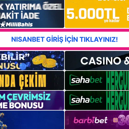
NISANBET GİRİŞ İÇİN TIKLAYINIZ!