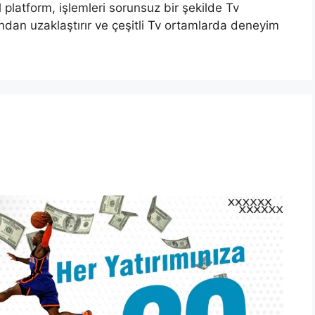
 platform, işlemleri sorunsuz bir şekilde Tv
dan uzaklaştırır ve çeşitli Tv ortamlarda deneyim