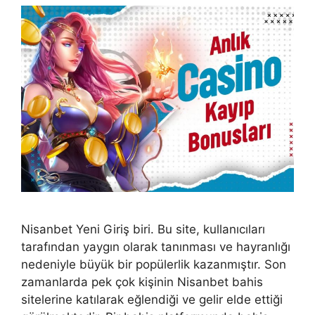
Nisanbet Yeni Giriş biri. Bu site, kullanıcıları
tarafından yaygın olarak tanınması ve hayranlığı
nedeniyle büyük bir popülerlik kazanmıştır. Son
zamanlarda pek çok kişinin Nisanbet bahis
sitelerine katılarak eğlendiği ve gelir elde ettiği