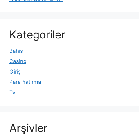
Kategoriler
Bahis
Casino
Giriş
Para Yatırma
Tv
Arşivler