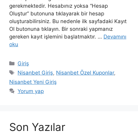
gerekmektedir. Hesabınız yoksa “Hesap
Oluştur” butonuna tıklayarak bir hesap
oluşturabilirsiniz. Bu nedenle ilk sayfadaki Kayıt
Ol butonuna tıklayın. Bir sonraki yapmanız
gereken kayıt işlemini başlatmaktır. …
Devamını
oku
Kategoriler
Giriş
Etiketler
Nisanbet Giriş
,
Nisanbet Özel Kuponlar
,
Nisanbet Yeni Giriş
Yorum yap
Son Yazılar