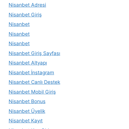
Nisanbet Adresi
Nisanbet Giriş
Nisanbet
Nisanbet
Nisanbet
Nisanbet Giriş Sayfası
Nisanbet Altyapı
Nisanbet İnstagram
Nisanbet Canlı Destek
Nisanbet Mobil Giriş
Nisanbet Bonus
Nisanbet Üyelik
Nisanbet Kayıt