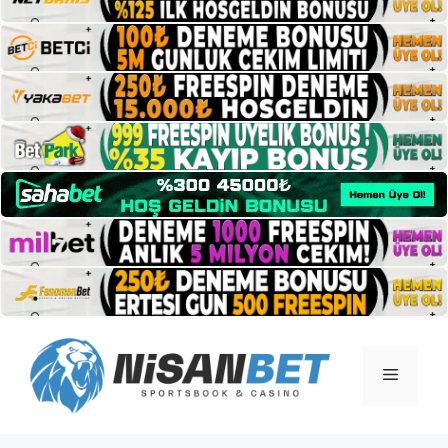
İçeriğe
atla
Menü