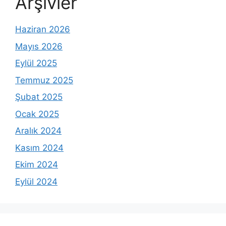
Arşivler
Haziran 2026
Mayıs 2026
Eylül 2025
Temmuz 2025
Şubat 2025
Ocak 2025
Aralık 2024
Kasım 2024
Ekim 2024
Eylül 2024