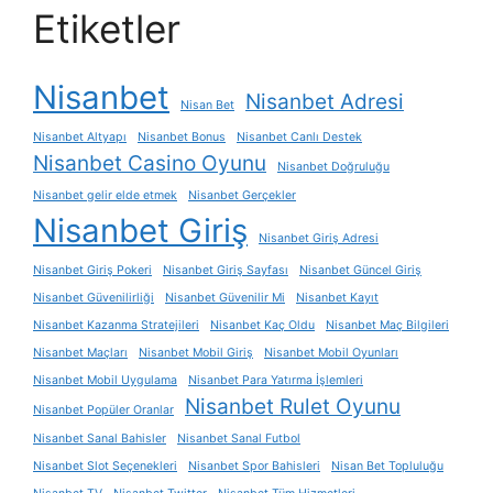
Etiketler
Nisanbet
Nisanbet Adresi
Nisan Bet
Nisanbet Altyapı
Nisanbet Bonus
Nisanbet Canlı Destek
Nisanbet Casino Oyunu
Nisanbet Doğruluğu
Nisanbet gelir elde etmek
Nisanbet Gerçekler
Nisanbet Giriş
Nisanbet Giriş Adresi
Nisanbet Giriş Pokeri
Nisanbet Giriş Sayfası
Nisanbet Güncel Giriş
Nisanbet Güvenilirliği
Nisanbet Güvenilir Mi
Nisanbet Kayıt
Nisanbet Kazanma Stratejileri
Nisanbet Kaç Oldu
Nisanbet Maç Bilgileri
Nisanbet Maçları
Nisanbet Mobil Giriş
Nisanbet Mobil Oyunları
Nisanbet Mobil Uygulama
Nisanbet Para Yatırma İşlemleri
Nisanbet Rulet Oyunu
Nisanbet Popüler Oranlar
Nisanbet Sanal Bahisler
Nisanbet Sanal Futbol
Nisanbet Slot Seçenekleri
Nisanbet Spor Bahisleri
Nisan Bet Topluluğu