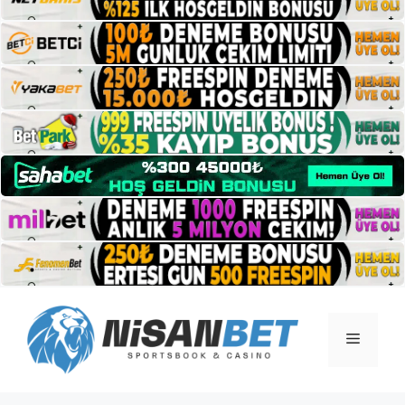
İçeriğe
atla
Menü