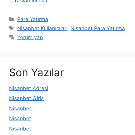
…
Devamını oku
Kategoriler
Para Yatırma
Etiketler
Nisanbet Kullanıcıları
,
Nisanbet Para Yatırma
Yorum yap
Son Yazılar
Nisanbet Adresi
Nisanbet Giriş
Nisanbet
Nisanbet
Nisanbet