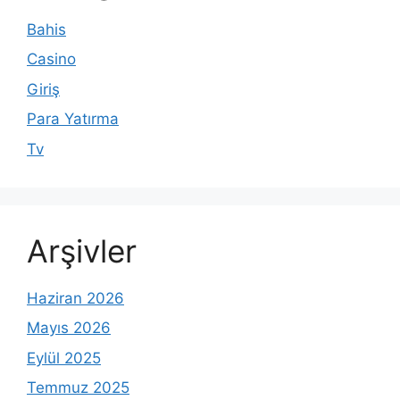
Bahis
Casino
Giriş
Para Yatırma
Tv
Arşivler
Haziran 2026
Mayıs 2026
Eylül 2025
Temmuz 2025